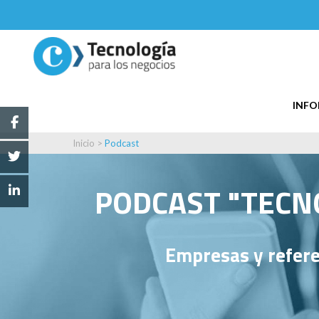
INF
Inicio
>
Podcast
PODCAST "TECNO
Empresas y refere