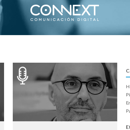
C
Ha
P
E
P
E