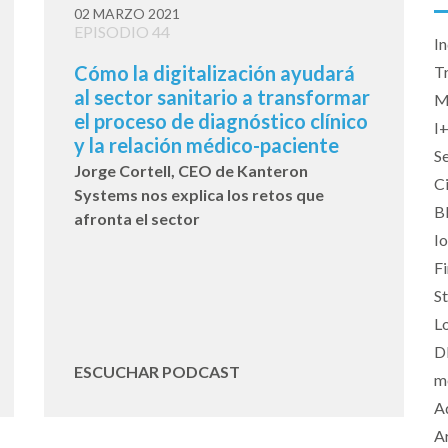
02 MARZO 2021
EPISODIO 44
In
Cómo la digitalización ayudará
T
al sector sanitario a transformar
M
el proceso de diagnóstico clínico
I
y la relación médico-paciente
Se
Jorge Cortell, CEO de Kanteron
C
Systems nos explica los retos que
B
afronta el sector
I
F
S
Lo
D
ESCUCHAR PODCAST
m
A
A