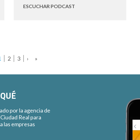
ESCUCHAR PODCAST
1
2
3
›
»
 QUÉ
ado por la agencia de
 Ciudad Real para
 a las empresas