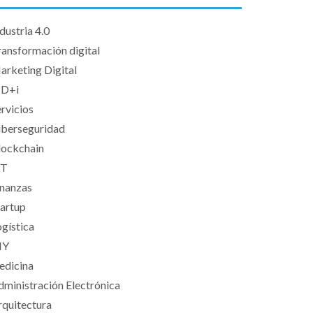
dustria 4.0
ransformación digital
arketing Digital
+D+i
rvicios
iberseguridad
lockchain
oT
inanzas
tartup
gística
IY
edicina
dministración Electrónica
rquitectura