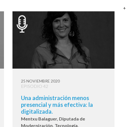
+
25 NOVIEMBRE 2020
EPISODIO 42
Una administración menos
presencial y más efectiva: la
digitalizada.
Mentxu Balaguer, Diputada de
Modernización, Tecnología,