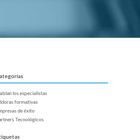
ategorías
blan los especialistas
íldoras formativas
mpresas de éxito
artners Tecnológicos
tiquetas