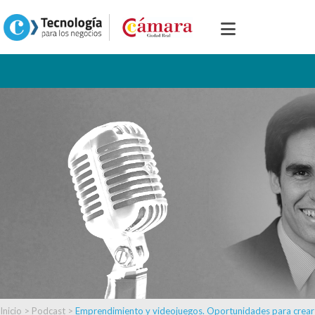
Inicio
>
Podcast
>
Emprendimiento y videojuegos. Oportunidades para crear